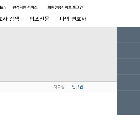
lish
원격지원 서비스
회원전용사이트 로그인
호사 검색
법조신문
나의 변호사
자료실
법규집
QUICK