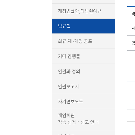
개정법률안,대법원예규
법규집
회규 제 ·개정 공포
기타 간행물
인권과 정의
인권보고서
자기변호노트
개인회원
각종 신청‧신고 안내