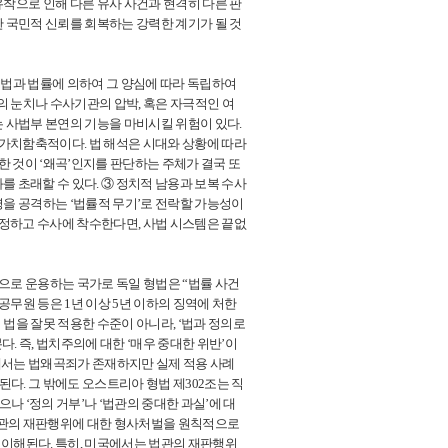
유착으로 인해 다른 유사 사건과 현격히 다른 판
한 국민적 신뢰를 회복하는 강력한 계기가 될 것
헌법과 법률에 의하여 그 양심에 따라 독립하여
의 눈치나 수사기관의 압박, 혹은 자극적인 여
는 사법부 본연의 기능을 마비시킬 위험이 있다.
 가치함축적이다. 법 해석은 시대와 상황에 따라
한 것이 ‘왜곡’인지를 판단하는 주체가 결국 또
 초래할 수 있다. ③ 정치적 남용과 보복 수사
영을 공격하는 ‘법률적 무기’로 전락할 가능성이
규정하고 수사에 착수한다면, 사법 시스템은 끝없
으로 운용하는 국가로 독일 형법은 “법률 사건
공무원 등은 1년 이상 5년 이하의 징역에 처한
 법을 잘못 적용한 수준이 아니라, ‘법과 정의로
. 즉, 법치주의에 대한 ‘매우 중대한 위반’이
에서는 법왜곡죄가 존재하지만 실제 적용 사례
이해된다. 그 밖에도 오스트리아 형법 제302조는 직
 ‘정의 거부’나 ‘법관의 중대한 과실’에 대
 법관의 재판행위에 대한 형사처벌을 원칙적으로
 이해된다. 특히, 미국에서는 법관의 재판행위