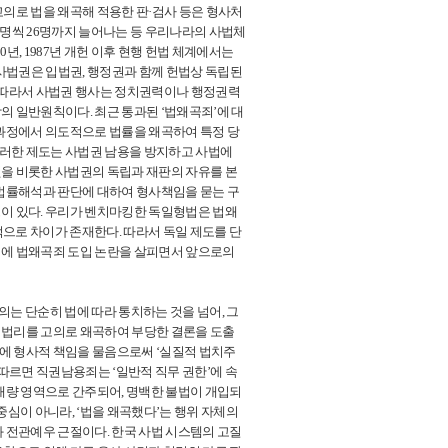
고의로 법을 왜곡해 적용한 판·검사 등은 형사처
년 4명씩 26명까지 늘어나는 등 우리나라의 사법체
0년, 1987년 개헌 이후 현행 헌법 체계에서는
 사법권은 입법권, 행정권과 함께 헌법상 독립된
 따라서 사법권 행사는 정치권력이나 행정권력
의 일반원칙이다. 최근 통과된 ‘법왜곡죄’에 대
 과정에서 의도적으로 법률을 왜곡하여 특정 당
이러한 제도는 사법권 남용을 방지하고 사법에
권을 비롯한 사법권의 독립과 재판의 자유를 본
 법률해석과 판단에 대하여 형사책임을 묻는 구
성이 있다. 우리가 벤치마킹한 독일형법은 법왜
조적으로 차이가 존재한다. 따라서 독일 제도를 단
이에 법왜곡죄 도입 논란을 살피면서 앞으로의
의는 단순히 법에 따라 통치하는 것을 넘어, 그
 법리를 고의로 왜곡하여 부당한 결론을 도출
에 형사적 책임을 물음으로써 ‘실질적 법치주
 따르면 직권남용죄는 ‘일반적 직무 권한’에 속
 재량 영역으로 간주되어, 명백한 불법이 개입되
중심이 아니라, ‘법을 왜곡했다’는 행위 자체의
와 전관예우 근절이다. 한국 사법 시스템의 고질