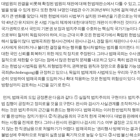
대법원의 판결을 비롯해 확정된 법원의 재판에 대해 헌법재판소에서 다툴 수 있고, 
벌을 받을 수 있게 된다. 또한 현재 14명인 대법관 수가 2028년부터 3년에 걸쳐 매
계가 큰 변화를 맞았다. 제헌 헌법에 따라 사법부가 설치된 1948년을 기준으로는 약 8
약 40년간 유지되어 온 사법 기능의 체계에 대한 대대적인 개편이 이루어진 것이다.
국가권력으로서 국민의 기본권 보장과 법치주의를 수호하는 핵심적 국가기능이다.
으로부터 철저히 독립되어야 하며, 이는 근대 이후 모든 헌법국가에서 확립된 헌법상
해서 말들이 많다. 법왜곡죄란 형사사건에서 판사나 검사, 경찰 등이 재판이나 수사
사자에게 유리하거나 불리한 결정을 하는 행위를 형사처벌하는 범죄를 의미한다. 
대한 국민 신뢰를 회복하기 위한 제도적 장치로 주장된다. 그러나 법왜곡죄는 수사
질적으로 제한할 수 있다는 점에서 많은 헌법적 문제를 내포하고 있다. 특히 법관의
조는 헌법상 사법독립 원칙, 죄형법정주의, 권력분립 원칙과 정면으로 충돌할 가능
곡죄(Rechtsbeugung)를 규정하고 있으나, 독일의 법체계와 사법제도는 우리와 구
순히 모방하여 법왜곡죄를 도입하거나 확대 적용하는 것은 헌법적 위험성이 있다. 
방향성까지 검토하는 시간을 갖기로 한다.
먼저, 법왜곡죄 도입 긍정론은 다음과 같다. ① 실질적 법치주의의 구현이다. 법치주
법 집행이 공정하고 정의로울 것을 요구한다. 판사와 검사가 사실관계를 조작하거나
하는 것은 법치주의의 근간을 뒤흔드는 행위이다. 법왜곡죄는 이러한 반법치적 행위
의’를 완성하는 장치가 된다. ② 직권남용죄의 구조적 한계 극복이다. 대법원 판례에
하는 사항을 전제로 한다. 그러나 판사의 판결이나 검사의 기소 여부 결정은 고도의
지 않는 한 직권남용으로 처벌하기가 어렵다. 법왜곡죄는 ‘권리행사 방해’라는 결과 
불법성에 주목하므로 처벌의 실효성을 획기적으로 높일 수 있다. ③ 사법 불신 해소