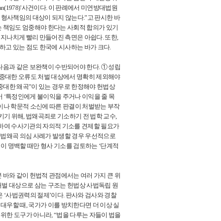
man(1978)’사건이다. 이 판례에서 미연방대법원
형사책임의 대상이 되지 않는다.”고 판시한 바
는 책임도 엄중해야 한다는 사회적 합의가 있기
지나치게 빨리 만들어진 측면은 아쉽다. 또한,
고 있는 점도 한국에 시사하는 바가 크다.
음과 같은 보완책이 수반되어야 한다. ① 성립
한 중대한 오류도 처벌 대상에서 명확히 제외해야
중대한 왜곡”이 있는 경우로 한정해야 헌법상
어 ‘특정인에게 불이익을 주거나 이익을 줄 목
단이나 학문적 소신에 따른 판결이 처벌받는 부작
키기 위해, 법왜곡죄로 기소하기 전 법학 교수,
 하여 수사기관의 자의적 기소를 견제할 필요가
. 법왜곡 의심 사례가 발생할 경우 우선적으로
이 명백할 때만 형사 기소를 검토하는 ‘단계적
바와 같이 헌법적 관점에서는 여러 가지 큰 위
처벌 대상으로 삼는 구조는 헌법상 사법독립 원
 ‘사법권력의 절제’이다. 판사와 검사와 경찰
대우할 때, 국가가 이를 방치한다면 더 이상 실
위한 도구가 아니라, “법을 다루는 자들이 법을