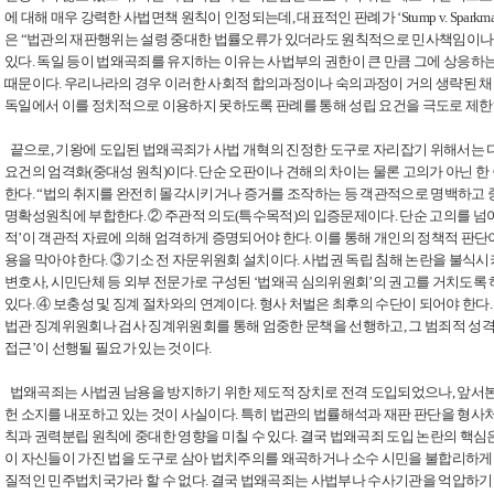
에 대해 매우 강력한 사법면책 원칙이 인정되는데, 대표적인 판례가 ‘Stump v. Spark
은 “법관의 재판행위는 설령 중대한 법률오류가 있더라도 원칙적으로 민사책임이나 
있다. 독일 등이 법왜곡죄를 유지하는 이유는 사법부의 권한이 큰 만큼 그에 상응하
때문이다. 우리나라의 경우 이러한 사회적 합의과정이나 숙의과정이 거의 생략된 채 
독일에서 이를 정치적으로 이용하지 못하도록 판례를 통해 성립 요건을 극도로 제한하
끝으로, 기왕에 도입된 법왜곡죄가 사법 개혁의 진정한 도구로 자리잡기 위해서는 다
요건의 엄격화(중대성 원칙)이다. 단순 오판이나 견해의 차이는 물론 고의가 아닌 
한다. “법의 취지를 완전히 몰각시키거나 증거를 조작하는 등 객관적으로 명백하고 
명확성원칙에 부합한다. ② 주관적 의도(특수목적)의 입증문제이다. 단순 고의를 넘
적’이 객관적 자료에 의해 엄격하게 증명되어야 한다. 이를 통해 개인의 정책적 판
용을 막아야 한다. ③ 기소 전 자문위원회 설치이다. 사법권 독립 침해 논란을 불식시
변호사, 시민단체 등 외부 전문가로 구성된 ‘법왜곡 심의위원회’의 권고를 거치도록
있다. ④ 보충성 및 징계 절차와의 연계이다. 형사 처벌은 최후의 수단이 되어야 한다
법관 징계위원회나 검사 징계위원회를 통해 엄중한 문책을 선행하고, 그 범죄적 성격
접근’이 선행될 필요가 있는 것이다.
법왜곡죄는 사법권 남용을 방지하기 위한 제도적 장치로 전격 도입되었으나, 앞서본 
헌 소지를 내포하고 있는 것이 사실이다. 특히 법관의 법률해석과 재판 판단을 형사
칙과 권력분립 원칙에 중대한 영향을 미칠 수 있다. 결국 법왜곡죄 도입 논란의 핵심은
이 자신들이 가진 법을 도구로 삼아 법치주의를 왜곡하거나 소수 시민을 불합리하게 
질적인 민주법치국가라 할 수 없다. 결국 법왜곡죄는 사법부나 수사기관을 억압하기 