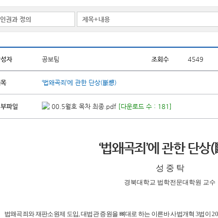
작성자
공보팀
조회수
4549
제목
‘법왜곡죄’에 관한 단상(斷想)
첨부파일
00.5월호 목차 최종.pdf
[다운로드 수 : 181]
‘법왜곡죄’에 관한 단상(
성 중 탁
경북대학교 법학전문대학원 교수
법왜곡죄와 재판소원제 도입, 대법관 증원을 뼈대로 하는 이른바 사법개혁 3법이 202