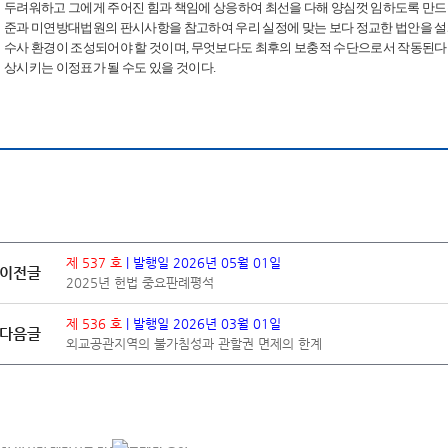
두려워하고 그에게 주어진 힘과 책임에 상응하여 최선을 다해 양심껏 임하도록 만드는
준과 미연방대법원의 판시사항을 참고하여 우리 실정에 맞는 보다 정교한 법안을 설
수사 환경이 조성되어야 할 것이며, 무엇보다도 최후의 보충적 수단으로서 작동된다
상시키는 이정표가 될 수도 있을 것이다.
제 537 호
| 발행일 2026년 05월 01일
이전글
2025년 헌법 중요판례평석
제 536 호
| 발행일 2026년 03월 01일
다음글
외교공관지역의 불가침성과 관할권 면제의 한계