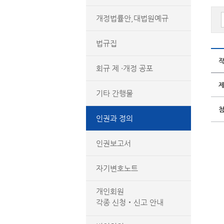
개정법률안,대법원예규
법규집
회규 제 ·개정 공포
기타 간행물
인권과 정의
인권보고서
자기변호노트
개인회원
각종 신청‧신고 안내