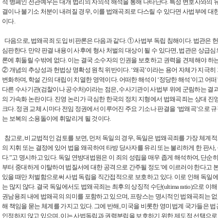
적 병폐인 전관예우는 대개 법리의 자의적 해석을 통해 나타난다. 특정 변호사와의 
결이나 불기소 처분이 내려질 경우, 이를 법왜곡죄로 다스릴 수 있다면 사법부에 대
이다.
다음으로, 법왜곡죄 도입 비판론은 다음과 같다. ① 사법부 독립 침해이다. 법관은 
심판한다. 만약 판결 내용이 사후에 형사 처벌의 대상이 될 수 있다면, 법관은 상급심
론에 휘둘릴 수밖에 없다. 이는 결국 소수자의 인권을 보호하고 권력을 견제해야 하
② 개념의 추상성과 헌법상 명확성 원칙 위반이다. ‘왜곡’이라는 용어 자체가 지극히
변화하며, 학설 간의 대립이 치열한 영역이다. 어떠한 해석이 ‘정당한 해석’이고 어떠
다른 수사기관(검찰이나 공수처)이라는 점은, 수사기관이 사법부 위에 군림하는 결과를
의 가속화 논란이다. 진영 논리가 극심한 한국의 정치 지형에서 법왜곡죄는 상대 진
크다. 정권 교체 시마다 전임 정권에서 이루어진 주요 기소나 판결을 ‘법왜곡’으로 
는 보복의 소용돌이에 휘말리게 될 것이다.
참고로, 비교법적인 검토를 보면, 먼저 독일의 경우, 독일은 법왜곡죄를 가장 체계적
의 지휘 또는 결정에 있어 법을 왜곡하여 타방 당사자를 유리 또는 불리하게 한 판사, 
다.”고 명시하고 있다. 독일 연방대법원은 이 죄의 성립을 매우 좁게 해석하여, 단순히
부터 중대하게 이탈하여 법질서에 대한 공격으로 간주될 정도’에 이르러야 한다고 본다
있을 때만 처벌함으로써 사법 독립을 직간접적으로 보호하고 있다. 이로 인해 독일
는 많지 않다. 결국 독일에서도 법왜곡죄는 최후의 상징적 수단(ultima ratio)으로 
권남용죄 내에 법왜곡의 의미를 포함하고 있으며, 프랑스는 명시적인 법왜곡죄는 없으나
해 책임을 묻는 체계를 가지고 있다. 그에 반해, 미국을 비롯한 영미법계 국가들은
인정하지 않고 있으며, 이는 사법독립과 권력분립을 보호하기 위한 제도적 선택으로