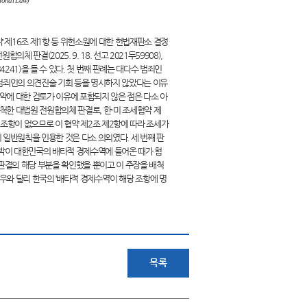
tional Law)
 제16조 제1항 등 위헌소원에 대한 헌법재판소 결정
합의체 판결(2025. 9. 18. 선고 2021두59908),
두34241)을 들 수 있다. 첫 번째 판례는 대다수 범죄인
범죄인의 의견진술 기회 등을 명시하지 않았다는 이유
약에 대한 검토가 이유에 포함되지 않은 점은 다소 아
척한 대법원 전원합의체 판결로, 한-미 조세협약 제
한 조항이 없으므로 이 협약 제2조 제2항에 따라 조세가
일반원칙을 인용한 것은 다소 의외였다. 세 번째 판
선박이 대한민국의 배타적 경제수역에 들어온 때가 협
판결의 해당 부분을 확인했을 뿐이고 이 주장을 배척
와 달리 한국의 ‘배타적 경제수역’이 해당 조항에 명
목록