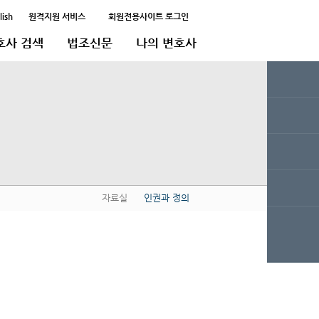
lish
원격지원 서비스
회원전용사이트 로그인
호사 검색
법조신문
나의 변호사
자료실
인권과 정의
QUICK