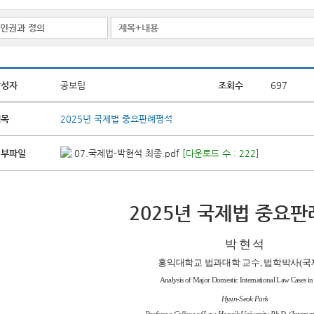
작성자
공보팀
조회수
697
제목
2025년 국제법 중요판례평석
첨부파일
07.국제법-박현석 최종.pdf
[다운로드 수 : 222]
2025년 국제법 중요
박 현 석
홍익대학교 법과대학 교수, 법학박사(국
Analysis of Major Domestic International Law Cases i
Hyun-Seok Park