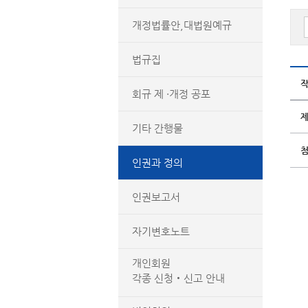
개정법률안,대법원예규
법규집
회규 제 ·개정 공포
기타 간행물
인권과 정의
인권보고서
자기변호노트
개인회원
각종 신청‧신고 안내