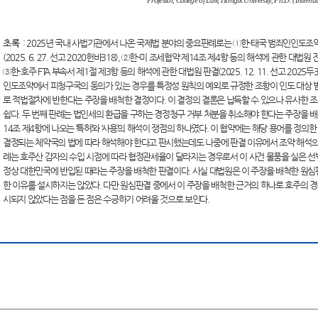
Professor, College of Law, Hongik University, Ph.D. (Interna
초록
: 2025년 국내 사법기관에서 나온 국제법 분야의 중요판례로는 ①한-태국 범죄인인도조약
(2025. 6. 27. 선고 2020헌바318), ②한-미 조세협약 제14조 제4항 등의 해석에 관한 대법원 전원
③한-호주 FTA 부속서 제1절 제3항 등의 해석에 관한 대법원 판결(2025. 12. 11. 선고 2025
인도조약에서 피청구국의 동의가 있는 경우를 특정성 원칙의 예외로 규정한 조항이 인도 대상 
로 적법절차에 반한다는 주장을 배척한 결정이다. 이 결정의 결론은 납득할 수 있으나 유사한 조
쉽다. 두 번째 판례는 법인세의 환급을 구하는 경정청구 거부 처분을 취소해야 한다는 주장을 배
14조 제4항에 나오는 ‘특허’와 ‘사용’의 해석이 쟁점의 하나였다. 이 협약에는 해당 용어를 정의
결정되는 체약국의 법에 따라 해석해야 한다고 판시했는데도 나중에 판결 이유에서 조약 해석의 
례는 호주산 감자의 수입 시점에 따라 협정관세율이 달라지는 경우로서 이 사건 물품을 실은 
정상 대한민국에 반입된 때라는 주장을 배척한 판결이다. 사실 대법원은 이 주장을 배척한 원심
한 이유를 설시하지는 않았다. 다만 원심판결 중에서 이 주장을 배척한 근거의 하나로 호주의 경우
시되지 않았다는 점을 든 점은 수긍하기 어려울 것으로 보인다.