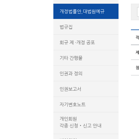
개정법률안,대법원예규
법규집
회규 제 ·개정 공포
기타 간행물
인권과 정의
인권보고서
자기변호노트
개인회원
각종 신청‧신고 안내