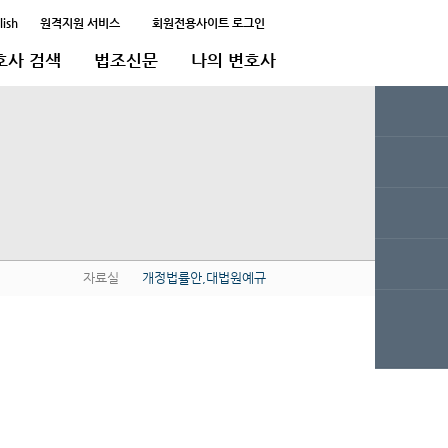
lish
원격지원 서비스
회원전용사이트 로그인
호사 검색
법조신문
나의 변호사
자료실
개정법률안,대법원예규
QUICK