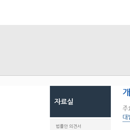
개
자료실
주
대
법률안 의견서