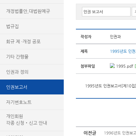
개정법률안,대법원예규
법규집
작성자
인권과
회규 제 ·개정 공포
제목
1995년도 인권
기타 간행물
첨부파일
1995.pdf
인권과 정의
1995년도 인권보고서[제10집
인권보고서
자기변호노트
개인회원
각종 신청‧신고 안내
이전글
1996년도 인권보고