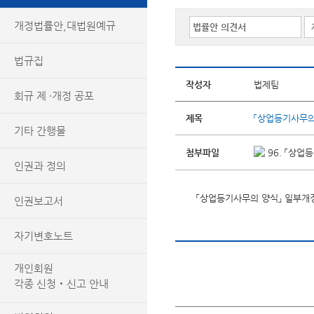
개정법률안,대법원예규
법규집
작성자
법제팀
회규 제 ·개정 공포
제목
「상업등기사무의
기타 간행물
첨부파일
96. 「상업
인권과 정의
「상업등기사무의 양식」 일부개
인권보고서
자기변호노트
개인회원
각종 신청‧신고 안내