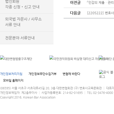
법인회원
이전글
「인감의 제출ㆍ관리
각종 신청‧신고 안내
다음글
[2205222] 변
외국법 자문사 / 사무소
서류 안내
전문분야 서류안내
개인정보처리지침
개인정보무단수집거부
변협에 바란다
모바일 홈페이지
(06595) 서울 서초구 서초대로45길 20, 3층 대한변협회관 (구) 변호사교육문화관 │ 대표
개인정보책임자: 제2총무이사 │ 사업자등록번호: 214-82-01695 │ TEL:02-3476-4000 │
Copyright 2016, Korean Bar Association