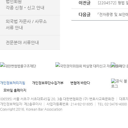
법인회원
이전글
[2204572] 형
각종 신청‧신고 안내
다음글
「전자증명 및 보안
외국법 자문사 / 사무소
서류 안내
전문분야 서류안내
개인정보처리지침
개인정보무단수집거부
변협에 바란다
모바일 홈페이지
(06595) 서울 서초구 서초대로45길 20, 3층 대한변협회관 (구) 변호사교육문화관 │ 대표
개인정보책임자: 제2총무이사 │ 사업자등록번호: 214-82-01695 │ TEL:02-3476-4000 │
Copyright 2016, Korean Bar Association