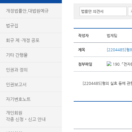
개정법률안,대법원예규
법규집
작성자
법제팀
회규 제 ·개정 공포
제목
[2204485]
기타 간행물
첨부파일
190. 「전
인권과 정의
[2204485]형의 실효 등에 
인권보고서
자기변호노트
개인회원
각종 신청‧신고 안내