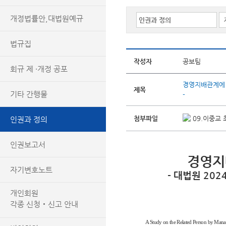
개정법률안,대법원예규
법규집
작성자
공보팀
회규 제 ·개정 공포
경영지배관계에 의
제목
기타 간행물
-
첨부파일
09.이중교 최
인권과 정의
인권보고서
경영지
자기변호노트
- 대법원 202
개인회원
각종 신청‧신고 안내
A Study on the Related Person by Man