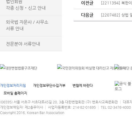
법인회원
이전글
[2211394] 북
각종 신청‧신고 안내
다음글
[2207482] 상
외국법 자문사 / 사무소
서류 안내
전문분야 서류안내
개인정보처리지침
개인정보무단수집거부
변협에 바란다
모바일 홈페이지
(06595) 서울 서초구 서초대로45길 20, 3층 대한변협회관 (구) 변호사교육문화관 │ 대표
개인정보책임자: 제2총무이사 │ 사업자등록번호: 214-82-01695 │ TEL:02-3476-4000 │
Copyright 2016, Korean Bar Association