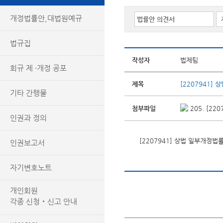
개정법률안,대법원예규
법규집
작성자
법제팀
회규 제 ·개정 공포
제목
[2207941]
기타 간행물
첨부파일
205. [2
인권과 정의
[2207941] 상법 일부개정법
인권보고서
자기변호노트
개인회원
각종 신청‧신고 안내