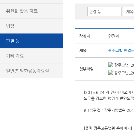
위원회 활동 자료
법령
작성자
인권과
판결 등
제목
광주고법 판결문(미
기타 자료
광주고법_201
첨부파일
일변연 일한공동자료실
광주고법_201
[2015.6.24.자 민사] 
노무를 강요한 행위가 반인도적
# 1심판결 : 광주지방법원 2013
[출처 광주고등법원 홈페이지]