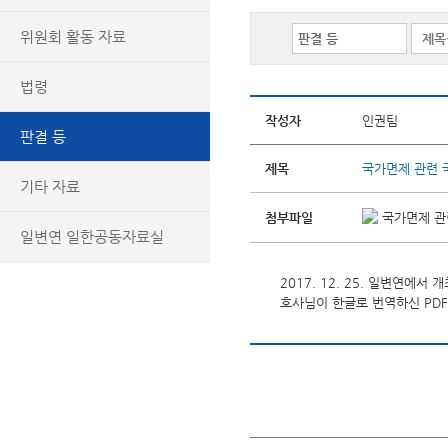
위원회 활동 자료
법령
작성자
인권팀
판결 등
제목
국가면제 관련 국
기타 자료
첨부파일
국가면제 관련
일변연 일한공동자료실
2017. 12. 25. 일변연에
호사님이 한글로 번역하신 PDF