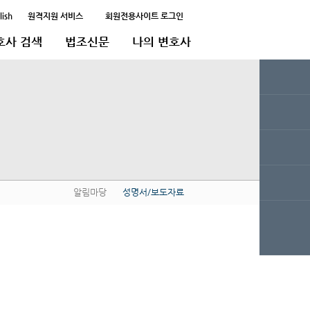
lish
원격지원 서비스
회원전용사이트 로그인
호사 검색
법조신문
나의 변호사
알림마당
성명서/보도자료
QUICK