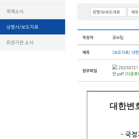
국제소식
성명서/보도자료
작성자
공보팀
유관기관 소식
제목
[보도자료] 대
2025072
첨부파일
안.pdf
[다운로드
대한변호
​-
​국