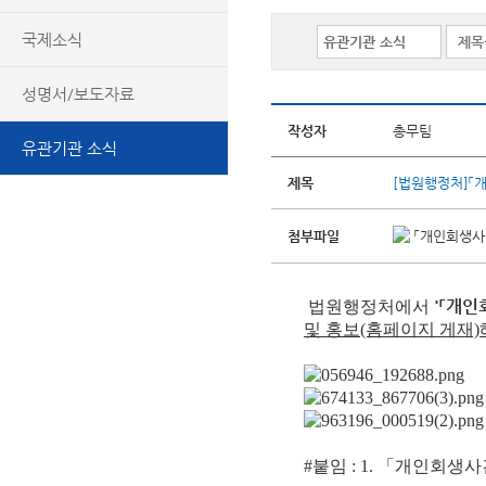
국제소식
성명서/보도자료
작성자
총무팀
유관기관 소식
제목
[법원행정처]「개
첨부파일
「개인회생사건
'「개인
법원행정처
에서
및 홍보(홈페이지 게재)
#붙임 : 1.
「개인회생사건 