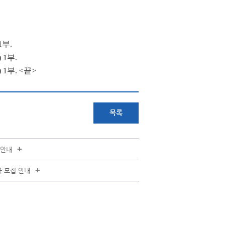
1부.
1부.
부. <끝>
목록
+
 안내
+
 모집 안내
+
연락처 안내