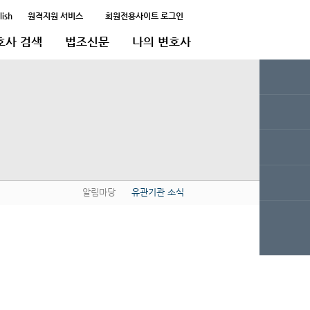
lish
원격지원 서비스
회원전용사이트 로그인
호사 검색
법조신문
나의 변호사
알림마당
유관기관 소식
QUICK