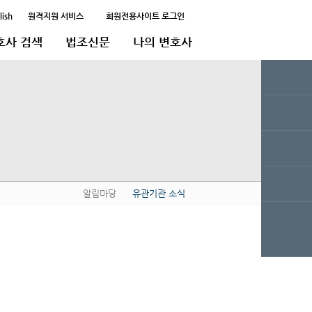
lish
원격지원 서비스
회원전용사이트 로그인
호사 검색
법조신문
나의 변호사
알림마당
유관기관 소식
QUICK