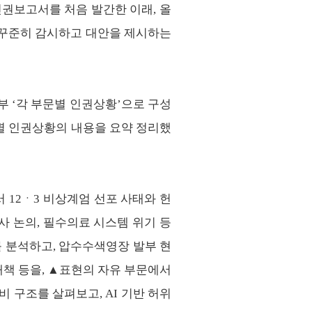
인권보고서를 처음 발간한 이래
,
올
 꾸준히 감시하고 대안을 제시하는
부
‘
각 부문별 인권상황
’
으로 구성
별 인권상황의 내용을 요약 정리했
서
12
ㆍ
3
비상계엄 선포 사태와 헌
사 논의
,
필수의료 시스템 위기 등
를 분석하고
,
압수수색영장 발부 현
대책 등을
,
▲
표현의 자유 부문에서
소비 구조를 살펴보고
, AI
기반 허위