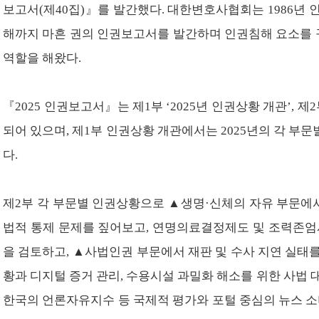
보고서
(
제
40
집
)
』
를 발간했다
.
대한변호사협회는
1986
년 
해까지 마흔 권의 인권보고서를 발간하며 인권침해 요소를
역할을 해왔다
.
『
2025
인권보고서
』
는 제
1
부
‘2025
년 인권상황 개관
’,
제
2
되어 있으며
,
제
1
부 인권상황 개관에서는
2025
년의 각 부문
다
.
제
2
부 각 부문별 인권상황으로
▲
생명
·
신체의 자유 부문에
법적 통제 문제를 짚어보고
,
연명의료결정제도 및 조력존엄
을 검토하고
,
▲
사법인권 부문에서 재판 및 수사 지연 실태
황과 디지털 증거 관리
,
수용시설 과밀화 해소를 위한 사법 
한국의 언론자유지수 등 국제적 평가와 포털 중심의 뉴스 