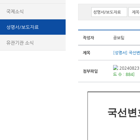
국제소식
성명서/보도자료
작성자
공보팀
유관기관 소식
제목
[성명서] 국선
2024082
첨부파일
드 수 : 884]
국선변