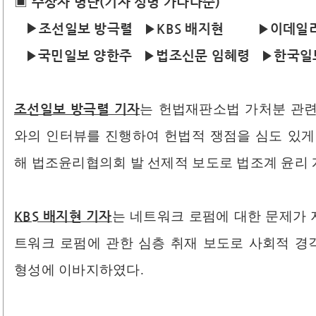
▣
수상자 명단(기자 성명 가나다순)
▶
조선일보 방극렬 ▶KBS 배지현 ▶이데일
▶국민일보 양한주 ▶법조신문 임혜령 ▶한국일
조선일보 방극렬 기자
는 헌법재판소법 가처분 관련
와의 인터뷰를 진행하여 헌법적 쟁점을 심도 있게
해 법조윤리협의회 발 선제적 보도로 법조계 윤리
KBS 배지현 기자
는 네트워크 로펌에 대한 문제가
트워크 로펌에 관한 심층 취재 보도로 사회적 
형성에 이바지하였다.