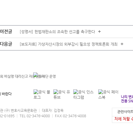
이전글
+
[성명서] 헌법재판소의 조속한 선고를 촉구한다
다음글
+
[보도자료] 가상자산시장의 외부감시 필요성 정책토론회 개최
 바란다
나의 변
전용 SN
협회관 (구) 변호사교육문화관 │ 대표자: 김정욱
관련사이트
본 홈페이지
95 │ TEL:02-3476-4000 │ FAX:02-3476-4008
치에 처할 