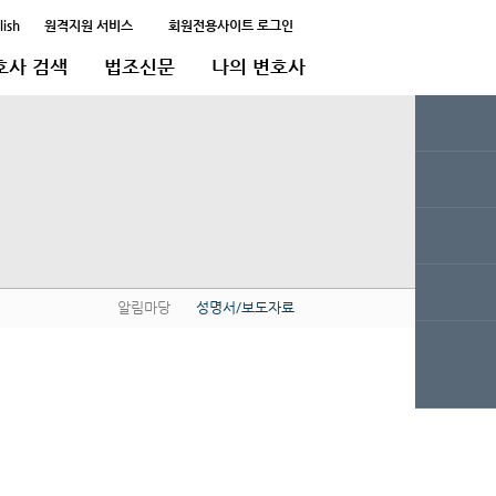
lish
원격지원 서비스
회원전용사이트 로그인
호사 검색
법조신문
나의 변호사
알림마당
성명서/보도자료
QUICK