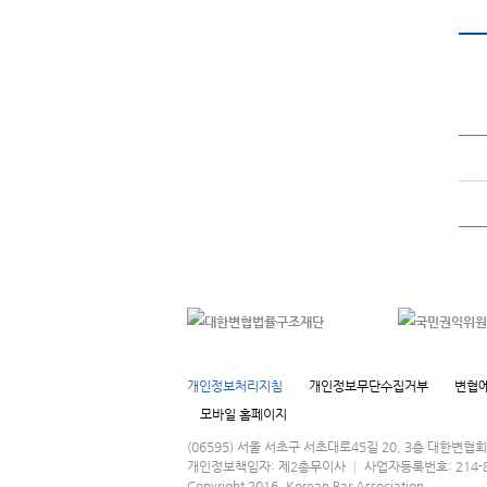
개인정보처리지침
개인정보무단수집거부
변협에
모바일 홈페이지
(06595) 서울 서초구 서초대로45길 20, 3층 대한변
개인정보책임자: 제2총무이사 │ 사업자등록번호: 214-82-016
Copyright 2016, Korean Bar Association