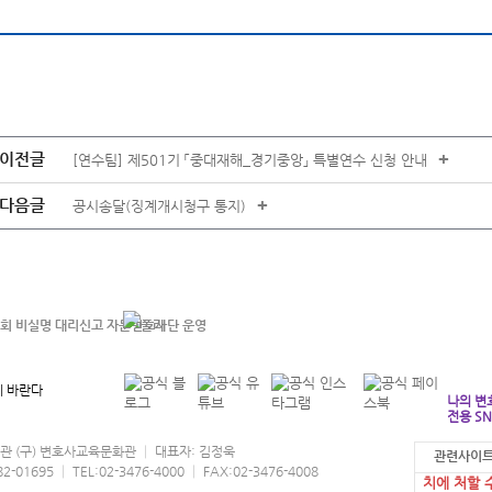
이전글
+
[연수팀] 제501기 「중대재해_경기중앙」 특별연수 신청 안내
다음글
+
공시송달(징계개시청구 통지)
 바란다
나의 변
전용 SN
협회관 (구) 변호사교육문화관 │ 대표자: 김정욱
관련사이트
본 홈페이지
95 │ TEL:02-3476-4000 │ FAX:02-3476-4008
치에 처할 