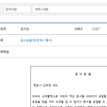
작성자
윤리팀
조회수
2287
제목
공시송달(징계개시 통지)
첨부파일