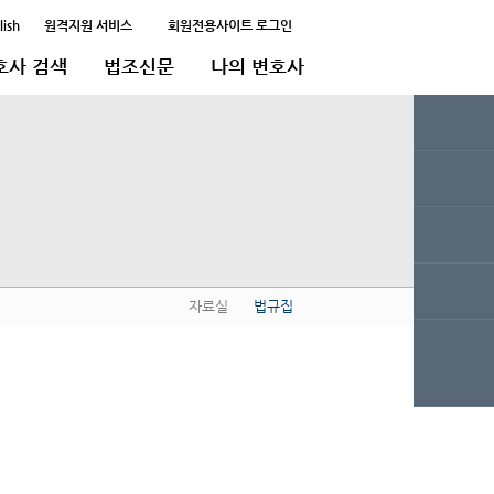
lish
원격지원 서비스
회원전용사이트 로그인
호사 검색
법조신문
나의 변호사
자료실
법규집
QUICK