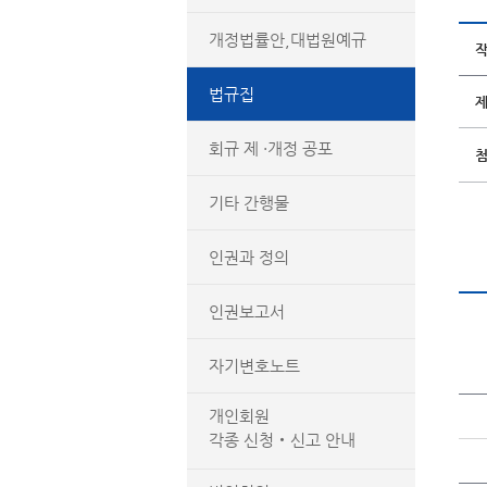
개정법률안,대법원예규
법규집
회규 제 ·개정 공포
기타 간행물
인권과 정의
인권보고서
자기변호노트
개인회원
각종 신청‧신고 안내