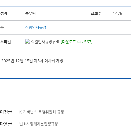
작성자
총무팀
조회수
1476
제목
직원인사규정
첨부파일
직원인사규정.pdf
[다운로드 수 : 567]
2025년 12월 15일 제3차 이사회 개정
이전글
K-거버넌스 특별위원회 규정
다음글
변호사징계처분집행규정