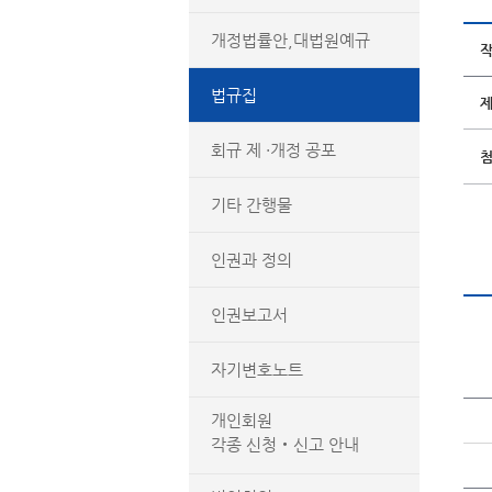
개정법률안,대법원예규
법규집
회규 제 ·개정 공포
기타 간행물
인권과 정의
인권보고서
자기변호노트
개인회원
각종 신청‧신고 안내