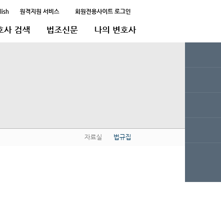
lish
원격지원 서비스
회원전용사이트 로그인
호사 검색
법조신문
나의 변호사
자료실
법규집
QUICK