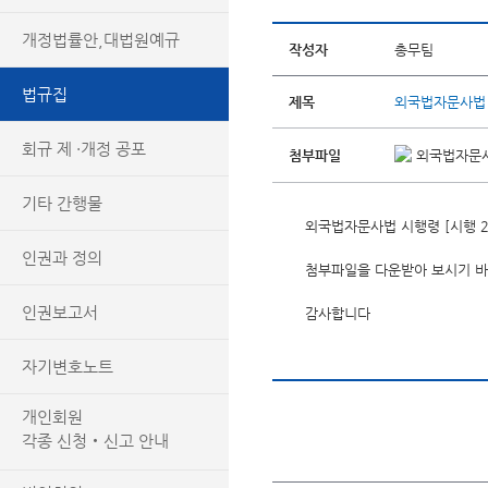
개정법률안,대법원예규
작성자
총무팀
법규집
제목
외국법자문사법 시행
회규 제 ·개정 공포
첨부파일
외국법자문사법
기타 간행물
외국법자문사법 시행령 [시행 202
인권과 정의
첨부파일을 다운받아 보시기 바
인권보고서
감사합니다
자기변호노트
개인회원
각종 신청‧신고 안내