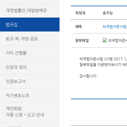
개정법률안,대법원예규
작성자
총무팀
법규집
제목
외국법자문사법 [시
회규 제 ·개정 공포
첨부파일
외국법자문사법 
기타 간행물
외국법자문사법 [시행 2017.12.1
첨부파일을 다운받아보시기 바
인권과 정의
감사합니다.
인권보고서
자기변호노트
개인회원
각종 신청‧신고 안내