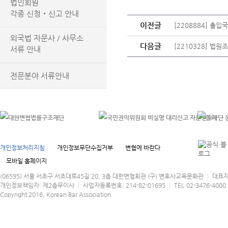
법인회원
각종 신청‧신고 안내
이전글
[2208884] 출
외국법 자문사 / 사무소
다음글
[2210328] 법
서류 안내
전문분야 서류안내
개인정보처리지침
개인정보무단수집거부
변협에 바란다
모바일 홈페이지
(06595) 서울 서초구 서초대로45길 20, 3층 대한변협회관 (구) 변호사교육문화관 │ 대표
개인정보책임자: 제2총무이사 │ 사업자등록번호: 214-82-01695 │ TEL:02-3476-4000 │
Copyright 2016, Korean Bar Association