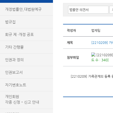
개정법률안,대법원예규
법규집
작성자
법제팀
회규 제 ·개정 공포
제목
[2210209]
기타 간행물
[221020
첨부파일
인권과 정의
드 수 : 340]
인권보고서
[2210209] 가족관계의 등
자기변호노트
개인회원
각종 신청‧신고 안내