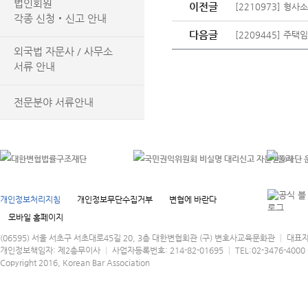
법인회원
이전글
[2210973] 형
각종 신청‧신고 안내
다음글
[2209445] 주
외국법 자문사 / 사무소
서류 안내
전문분야 서류안내
개인정보처리지침
개인정보무단수집거부
변협에 바란다
모바일 홈페이지
(06595) 서울 서초구 서초대로45길 20, 3층 대한변협회관 (구) 변호사교육문화관 │ 대표
개인정보책임자: 제2총무이사 │ 사업자등록번호: 214-82-01695 │ TEL:02-3476-4000 │
Copyright 2016, Korean Bar Association