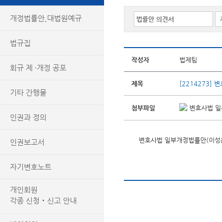
개정법률안,대법원예규
법규집
작성자
법제팀
회규 제 ·개정 공포
제목
[2214273
기타 간행물
첨부파일
변호사법 일부
인권과 정의
변호사법 일부개정법률안(이성윤
인권보고서
자기변호노트
개인회원
각종 신청‧신고 안내