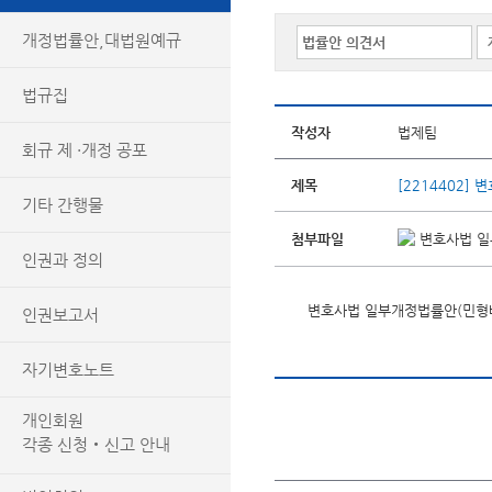
개정법률안,대법원예규
법규집
작성자
법제팀
회규 제 ·개정 공포
제목
[2214402
기타 간행물
첨부파일
변호사법 일부
인권과 정의
변호사법 일부개정법률안(민형배
인권보고서
자기변호노트
개인회원
각종 신청‧신고 안내