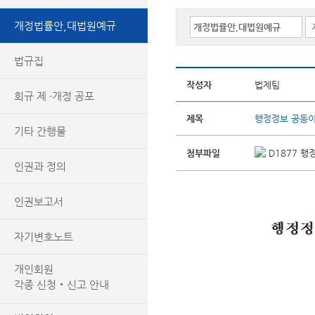
개정법률안,대법원예규
법규집
작성자
법제팀
회규 제 ·개정 공포
제목
행정정보 공동이
기타 간행물
첨부파일
D1877 
인권과 정의
인권보고서
자기변호노트
개인회원
각종 신청‧신고 안내