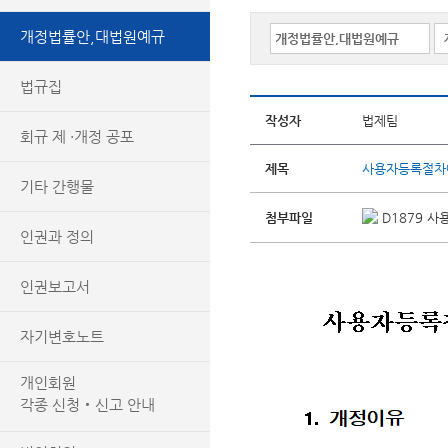
개정법률안,대법원예규
법규집
작성자
법제팀
회규 제 ·개정 공포
제목
사용자등록절차
기타 간행물
첨부파일
D1879 
인권과 정의
인권보고서
자기변호노트
개인회원
각종 신청‧신고 안내