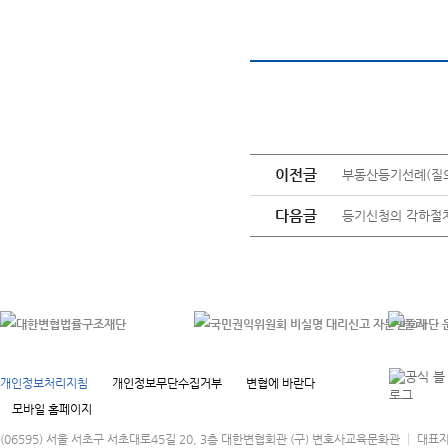
이전글
부동산등기선례(질의회답)
다음글
등기신청의 각하절
개인정보처리지침
개인정보무단수집거부
변협에 바란다
모바일 홈페이지
(06595) 서울 서초구 서초대로45길 20, 3층 대한변협회관 (구) 변호사교육문화관 │ 대표