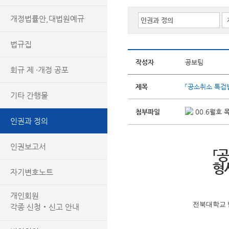
개정법률안,대법원예규
법규집
작성자
공보팀
회규 제 ·개정 공포
제목
「공소취소 특검
기타 간행물
첨부파일
00.6월호 목
인권과 정의
인권보고서
「
형
자기변호노트
개인회원
전북대학교 
각종 신청‧신고 안내