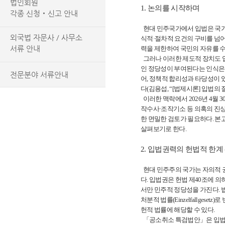
법인회원
1. 논의를 시작하며
각종 신청‧신고 안내
현대 민주국가에서 입법은 국가
외국법 자문사 / 사무소
식적·절차적 요건의 구비를 넘어
서류 안내
력을 제한하여 국민의 자유를 
그러나 이러한 제도적 장치도 입
인 정당성이 부여된다는 인식은
전문분야 서류안내
어, 정책적 합리성과 타당성이 
다(김용섭, “[법제시론] 입법의 질적
이러한 맥락에서 2026년 4월 
작수사·조작기소 등 의혹의 진
한 면밀한 검토가 필요하다. 
살펴보기로 한다.
2. 입법권력의 헌법적 한계
현대 민주주의 국가는 자의적 
다. 입법권은 헌법 제40조에 
서만 민주적 정당성을 가진다. 법률이
처분적 법률(Einzelfallge
헌적 법률에 해당할 수 있다.
「공소취소 특검법안」은 입법의