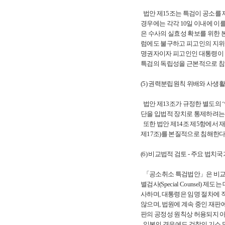
법안 제15조는 특검이 공소를 
경우에는 각각 10일 이내에 이
은 수사의 실효성 확보를 위한 
럼에도 불구하고 피고인의 지위에
명권자이자 피고인인 대통령이 
특검의 독립성을 근본적으로 침
(5) 권력분립원칙 위배와 사생활의
법안 제13조가 규정한 별도의 
단을 입법적 장치로 통제하려는
또한 법안 제14조 제5항에서 
제17조)를 본질적으로 침해한다
(6) 비교법적 검토 - 주요 법
「공소취소 특검법안」은 비교법
별검사(Special Counsel) 
사하며, 대통령은 임명 절차에 
않으며, 법원에 계속 중인 재판
판의 공정성 원칙상 허용되지 
일본의 경우에도 검찰의 기소 및