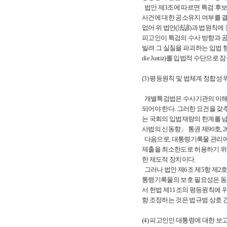
법안 제3조에 따르면 특검 후보
사건에 대한 공소유지 여부를 결
없어 위 법언(法諺)과 법원칙에
피고인이 특검의 수사 방향과 
빌려 그 실질을 파괴하는 입법 행위
die Justiz)를 입법적 수단
(3) 평등원칙 및 법체계 정합성 
개별특검법은 수사기관의 이해충
되어야 한다. 그러한 요건을 갖
는 국회의 입법재량의 한계를 넘
사법의 신동향」 통권 제90호, 2026.
다음으로, 대통령기록물 관리에 
제출을 최소한도로 허용하기 위
한 제도적 장치이다.
그러나 법안 제6조 제5항 제2
통령기록물의 보호 필요성은 동
서 헌법 제11조의 평등원칙에 
향 조정하는 것은 법규범 상호 
(4) 피고인인 대통령에 대한 보