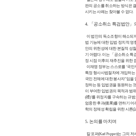
판의 공소를 취소하는 방식은 결
시키는 사례는 찾아볼 수 없다.
4. 「공소취소 특검법안」
이 법안의 독소조항이 해소되지 
법 기능에 대한 입법·정치적 
안의 위헌성에 대한 본질적 성찰
기 어렵다. 이는 「공소취소 특
정 시점 이후의 재추진을 위한 
이재명 정부는 스스로를 ‘국민
특정 형사사법절차에 개입하는 도
국민 전체에 대한 봉사자”임을
정하는 등 입법권을 동원하는 것
이 부여한 입법권의 목적과 범위
(禮)’를 위정자를 구속하는 
엄중한 후과(後果)를 면하기 어
학의 정체성 확립을 위한 시론(試論)적
5. 논의를 마치며
칼 포퍼(Karl Popper)는 그의 저