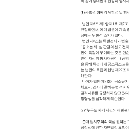
와 같이 중대한 위헌성과 형사
(1) 사법권 침해의 위헌성 및 
법안 제6조 제1항 제1호, 제7
규정하면서, 이미 법원에 계속
점에서 위헌적 소지가 크다.
법안 제8조는 특별검사가 법원에
“공소는 제1심 판결의 선고 전까
안이 특검에 부여하는 것은 단
인이 자신의 형사재판이나 공범의
을 통해 특검에게 공소취소권을 
는 법관의 독립과 헌법 제27조
해한다.
나아가 법안 제7조의 공소유지
체로서, 검사에 준하는 법적 지
결격사유를 규정하지 않고 있다
정당성을 심각하게 훼손한다.
(2) “누구도 자기 사건의 재판관
근대 법치주의의 핵심 원리는 “누구도
공정성에 관한 자연법적 요청이며