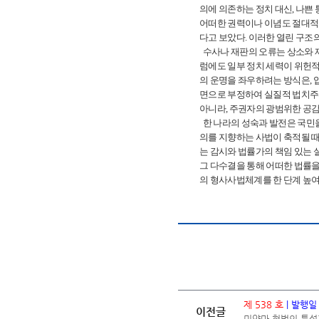
의에 의존하는 정치 대신, 나쁜
어떠한 권력이나 이념도 절대적으
다고 보았다. 이러한 열린 구조
수사나 재판의 오류는 상소와 
럼에도 일부 정치 세력이 위헌
의 운명을 좌우하려는 방식은, 
면으로 부정하여 실질적 법치주
아니라, 주권자의 광범위한 공감
한 나라의 성숙과 발전은 국민을 위
의를 지향하는 사법이 축적될 때
는 감시와 법률가의 책임 있는 
그 다수결을 통해 어떠한 법률을
의 형사사법체계를 한 단계 높여 발전
제 538 호
| 발행일
이전글
미얀마 헌법의 특성