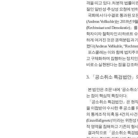
격을 띠고 있다. 처분적 법률이
질인 일반성·추상성 요청에 반
국회에서 다수결로 통과된 모든
(Andreas Voßkuhle)는 20
(Rechtsstaat und Demo
학자이자 철학자인 리하르트 슈뢰더(
하게 여겨진 것은 권력분립과 기
켰다(Andreas Voßkuhle, “Rechtssta
포스쿨레는 이와 함께 법치주의
고 구체화하며 집행하는 정치인,
비로소 실현된다는 점을 강조하였
3. 「공소취소 특검법안」
본 법안은 조문 내에 ‘공소취
는 점이 핵심적 특징이다.
「공소취소 특검법안」은 현직 
을 이첩받아 수사한 후 공소를 
의 통계조작 의혹 등 4건의 사
(Einzelfallgesetz)’
적 영역을 침해하고 기존의 형
결과적으로 「공소취소 특검법안