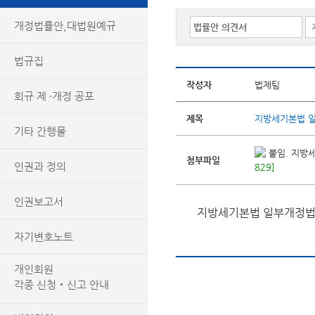
개정법률안,대법원예규
법규집
작성자
법제팀
회규 제 ·개정 공포
제목
지방세기본법 일
기타 간행물
붙임. 지방세
첨부파일
인권과 정의
829]
인권보고서
지방세기본법 일부개정법률(
자기변호노트
개인회원
각종 신청‧신고 안내