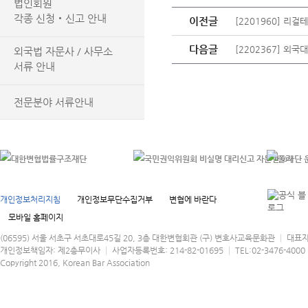
법인회원
각종 신청‧신고 안내
이전글
[2201960] 리
다음글
[2202367] 외
외국법 자문사 / 사무소
서류 안내
전문분야 서류안내
개인정보처리지침
개인정보무단수집거부
변협에 바란다
모바일 홈페이지
(06595) 서울 서초구 서초대로45길 20, 3층 대한변협회관 (구) 변호사교육문화관 │ 대표
개인정보책임자: 제2총무이사 │ 사업자등록번호: 214-82-01695 │ TEL:02-3476-4000 │
Copyright 2016, Korean Bar Association