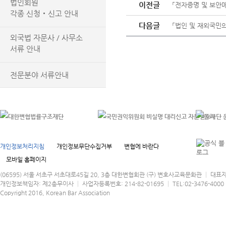
법인회원
이전글
「전자증명 및 보안
각종 신청‧신고 안내
다음글
「법인 및 재외국민
외국법 자문사 / 사무소
서류 안내
전문분야 서류안내
개인정보처리지침
개인정보무단수집거부
변협에 바란다
모바일 홈페이지
(06595) 서울 서초구 서초대로45길 20, 3층 대한변협회관 (구) 변호사교육문화관 │ 대표
개인정보책임자: 제2총무이사 │ 사업자등록번호: 214-82-01695 │ TEL:02-3476-4000 │
Copyright 2016, Korean Bar Association