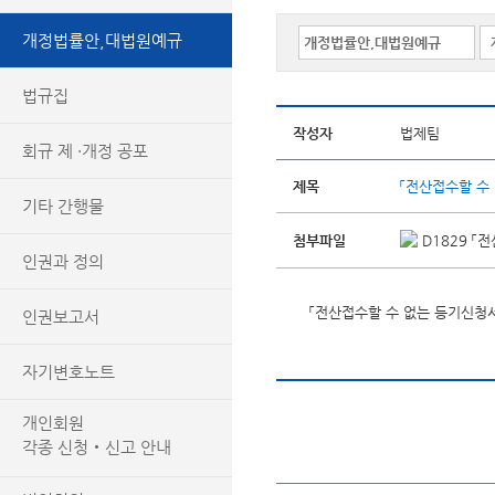
개정법률안,대법원예규
법규집
작성자
법제팀
회규 제 ·개정 공포
제목
「전산접수할 수
기타 간행물
첨부파일
D1829 「
인권과 정의
「전산접수할 수 없는 등기신청
인권보고서
자기변호노트
개인회원
각종 신청‧신고 안내