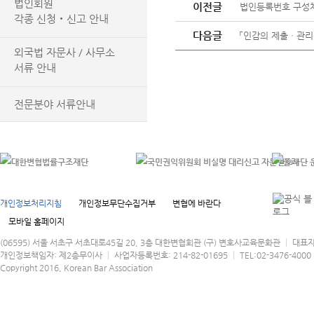
법인회원
이전글
법인등록번호 구성
각종 신청‧신고 안내
다음글
「인감의 제출ㆍ관리
외국법 자문사 / 사무소
서류 안내
전문분야 서류안내
개인정보처리지침
개인정보무단수집거부
변협에 바란다
모바일 홈페이지
(06595) 서울 서초구 서초대로45길 20, 3층 대한변협회관 (구) 변호사교육문화관 │ 대표
개인정보책임자: 제2총무이사 │ 사업자등록번호: 214-82-01695 │ TEL:02-3476-4000 │
Copyright 2016, Korean Bar Association