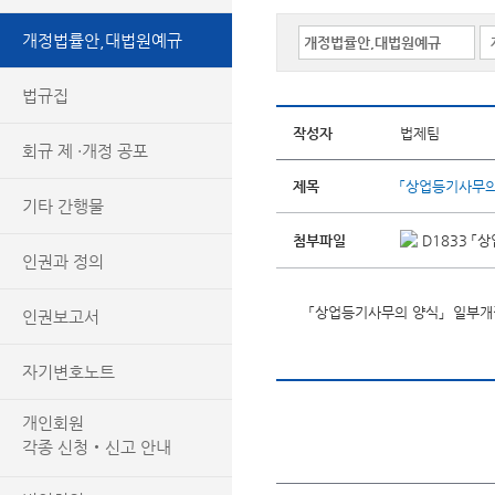
개정법률안,대법원예규
법규집
작성자
법제팀
회규 제 ·개정 공포
제목
「상업등기사무의
기타 간행물
첨부파일
D1833 「
인권과 정의
「상업등기사무의 양식」 일부
인권보고서
자기변호노트
개인회원
각종 신청‧신고 안내