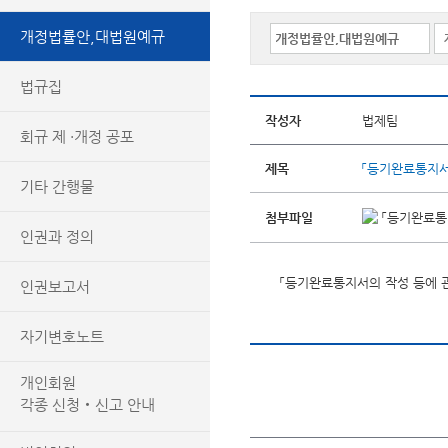
개정법률안,대법원예규
법규집
작성자
법제팀
회규 제 ·개정 공포
제목
「등기완료통지서
기타 간행물
첨부파일
「등기완료통
인권과 정의
「등기완료통지서의 작성 등에 
인권보고서
자기변호노트
개인회원
각종 신청‧신고 안내