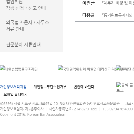
법인회원
이전글
「채무자 회생 및 
각종 신청‧신고 안내
다음글
「등기완료통지서의 
외국법 자문사 / 사무소
서류 안내
전문분야 서류안내
개인정보처리지침
개인정보무단수집거부
변협에 바란다
모바일 홈페이지
(06595) 서울 서초구 서초대로45길 20, 3층 대한변협회관 (구) 변호사교육문화관 │ 대표
개인정보책임자: 제2총무이사 │ 사업자등록번호: 214-82-01695 │ TEL:02-3476-4000 │
Copyright 2016, Korean Bar Association