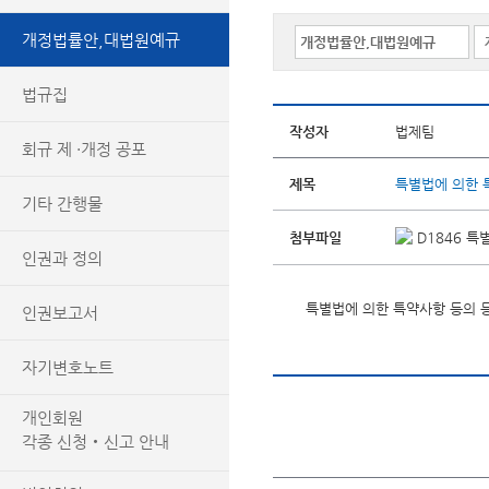
개정법률안,대법원예규
법규집
작성자
법제팀
회규 제 ·개정 공포
제목
특별법에 의한 
기타 간행물
첨부파일
D1846 특
인권과 정의
특별법에 의한 특약사항 등의 
인권보고서
자기변호노트
개인회원
각종 신청‧신고 안내