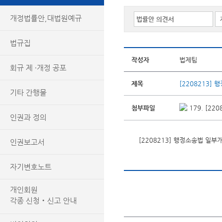
개정법률안,대법원예규
법규집
작성자
법제팀
회규 제 ·개정 공포
제목
[2208213]
기타 간행물
첨부파일
179. [2
인권과 정의
[2208213] 행정소송법 일부
인권보고서
자기변호노트
개인회원
각종 신청‧신고 안내