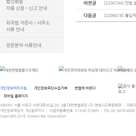
법인회원
이전글
[2206744] 민
각종 신청‧신고 안내
다음글
[2206018] 출
외국법 자문사 / 사무소
서류 안내
전문분야 서류안내
개인정보처리지침
개인정보무단수집거부
변협에 바란다
모바일 홈페이지
(06595) 서울 서초구 서초대로45길 20, 3층 대한변협회관 (구) 변호사교육문화관 │ 대표
개인정보책임자: 제2총무이사 │ 사업자등록번호: 214-82-01695 │ TEL:02-3476-4000 │
Copyright 2016, Korean Bar Association