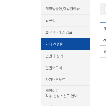
개정법률안,대법원예규
법규집
회규 제 ·개정 공포
기타 간행물
인권과 정의
인권보고서
자기변호노트
개인회원
각종 신청‧신고 안내