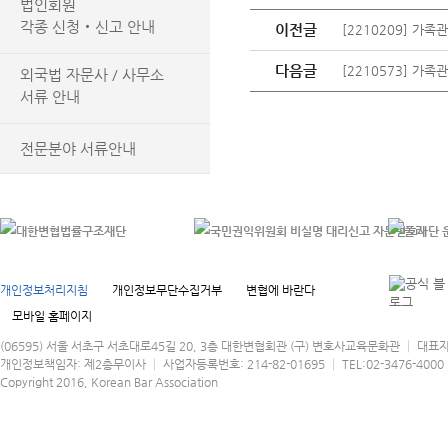
법인회원
각종 신청‧신고 안내
이전글
[2210209] 가
다음글
[2210573] 가
외국법 자문사 / 사무소
서류 안내
전문분야 서류안내
개인정보처리지침
개인정보무단수집거부
변협에 바란다
모바일 홈페이지
(06595) 서울 서초구 서초대로45길 20, 3층 대한변협회관 (구) 변호사교육문화관 │ 대표
개인정보책임자: 제2총무이사 │ 사업자등록번호: 214-82-01695 │ TEL:02-3476-4000 │
Copyright 2016, Korean Bar Association