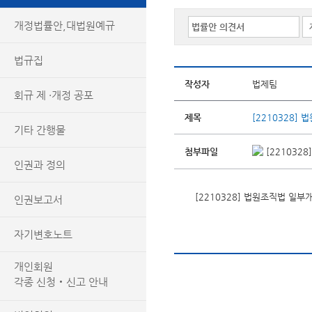
개정법률안,대법원예규
법규집
작성자
법제팀
회규 제 ·개정 공포
제목
[2210328]
기타 간행물
첨부파일
[221032
인권과 정의
[2210328] 법원조직법 일
인권보고서
자기변호노트
개인회원
각종 신청‧신고 안내