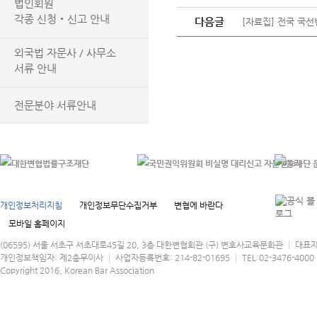
법인회원
각종 신청‧신고 안내
다음글
[자료집] 전국 국
외국법 자문사 / 사무소
서류 안내
전문분야 서류안내
개인정보처리지침
개인정보무단수집거부
변협에 바란다
모바일 홈페이지
(06595) 서울 서초구 서초대로45길 20, 3층 대한변협회관 (구) 변호사교육문화관 │ 대표
개인정보책임자: 제2총무이사 │ 사업자등록번호: 214-82-01695 │ TEL:02-3476-4000 │
Copyright 2016, Korean Bar Association