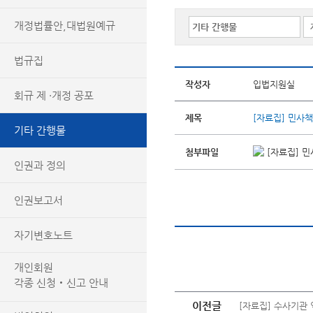
개정법률안,대법원예규
법규집
작성자
입법지원실
회규 제 ·개정 공포
제목
[자료집] 민사
기타 간행물
첨부파일
[자료집] 민
인권과 정의
인권보고서
자기변호노트
개인회원
각종 신청‧신고 안내
이전글
[자료집] 수사기관