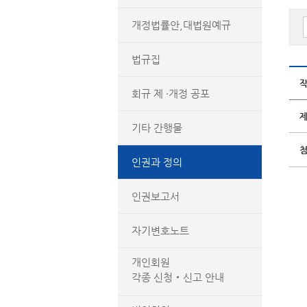
개정법률안,대법원예규
법규집
회규 제 ·개정 공포
기타 간행물
인권과 정의
인권보고서
자기변호노트
개인회원
각종 신청‧신고 안내