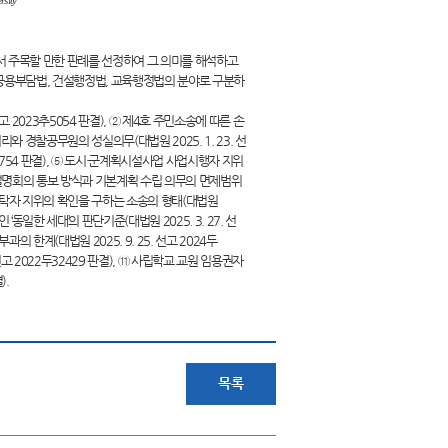
sity
서 주목할 만한 판례를 선정하여 그 의미를 해석하고
 공용부담법, 건설행정법, 교육행정법의 분야로 구분하
 2023추5054 판결), ② 제4호 주민소송에 따른 손
처리와 경찰공무원의 성실의무(대법원 2025. 1. 23. 선
두44754 판결), ⑤ 도시·군계획시설사업 사업시행자 지위
상 주민설명회의 통보 방식과 기본계획 수립 의무의 면제범위
서 위탁자 지위의 확인을 구하는 소송의 형태(대법원
 ‘동일한 세대’의 판단기준(대법원 2025. 3. 27. 선
한계(대법원 2025. 9. 25. 선고 2024두
선고 2022두32429 판결), ⑪ 사립학교 교원 임용권자
).
목록