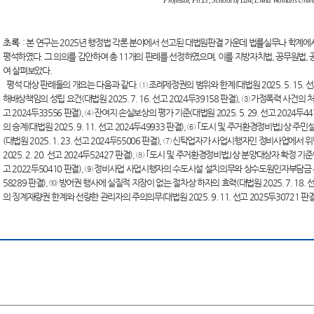
Professor, Ph.D., School of Law, Ewha Womans Univer
초록
:
본 연구는 2025년 행정법 각론 분야에서 선고된 대법원판결 가운데 법률실무나 학계에
평석하였다. 그 의의를 감안하여 총 11개의 판례를 선정하였으며, 이를 지방자치법, 공무원법,
여 살펴보았다.
평석 대상 판례들의 개요는 다음과 같다. ① 조례제정권의 범위와 한계(대법원 2025. 5. 15. 선고
해배상책임의 성립 요건(대법원 2025. 7. 16. 선고 2024두39158 판결), ③ 가정폭력 사건의 
고 2024두33556 판결), ④ 잔여지 손실보상의 평가 기준(대법원 2025. 5. 29. 선고 2024
의 승계(대법원 2025. 9. 11. 선고 2024두49933 판결), ⑥ ｢도시 및 주거환경정비법｣
(대법원 2025. 1. 23. 선고 2024두55006 판결), ⑦ 신탁업자가 사업시행자인 정비사업에
2025. 2. 20. 선고 2024두52427 판결), ⑧ ｢도시 및 주거환경정비법｣상 분양대상자 확정 기준인
고 2022두50410 판결), ⑨ 정비사업 사업시행자의 수도시설 설치의무와 상수도원인자부담금 부과의 
58289 판결), ⑩ 방어권 행사에 실질적 지장이 없는 절차상 하자의 효력(대법원 2025. 7. 18. 
의 징계재량권 한계와 선량한 관리자의 주의의무(대법원 2025. 9. 11. 선고 2025두30721 판결