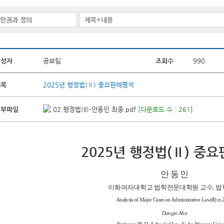
작성자
공보팀
조회수
990
제목
2025년 행정법(Ⅱ) 중요판례평석
첨부파일
02.행정법(II)-안동인 최종.pdf
[다운로드 수 : 261]
2025년 행정법(Ⅱ) 중
안 동 인
이화여자대학교 법학전문대학원 교수, 
Analysis of Major Cases on Administrative Law(Ⅱ) in
Dongin Ahn