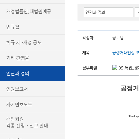
개정법률안,대법원예규
법규집
작성자
공보팀
회규 제 ·개정 공포
제목
공정거래법상 조
기타 간행물
첨부파일
05.특집_정
인권과 정의
공정거
인권보고서
자기변호노트
The Lega
개인회원
각종 신청‧신고 안내