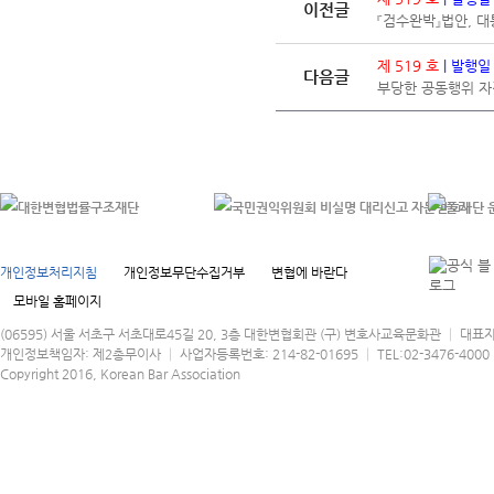
이전글
『검수완박』법안, 대
제 519 호
| 발행일
다음글
부당한 공동행위 자진
개인정보처리지침
개인정보무단수집거부
변협에 바란다
모바일 홈페이지
(06595) 서울 서초구 서초대로45길 20, 3층 대한변협회관 (구) 변호사교육문화관 │ 대표
개인정보책임자: 제2총무이사 │ 사업자등록번호: 214-82-01695 │ TEL:02-3476-4000 │
Copyright 2016, Korean Bar Association