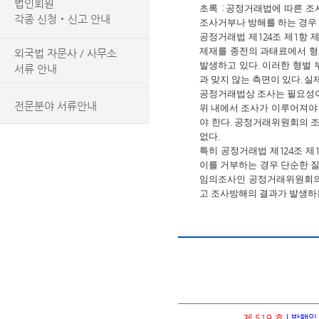
법인회원
초록
:
공정거래법에 따른 조
각종 신청‧신고 안내
조사거부나 방해를 하는 경우
공정거래법 제
124
조 제
1
항 
제재를 종전의 과태료에서 
외국법 자문사 / 사무소
발생하고 있다
.
이러한 형벌 
서류 안내
과 맞지 않는 측면이 있다
.
실
공정거래법상 조사는 필요성이
전문분야 서류안내
위 내에서 조사가 이루어져야
야 한다
.
공정거래위원회의 조
없다
.
특히 공정거래법 제
124
조 제
이를 거부하는 경우 단순한 
임의조사인 공정거래위원회의
고 조사방해의 결과가 발생하
제 519 호
| 발행일