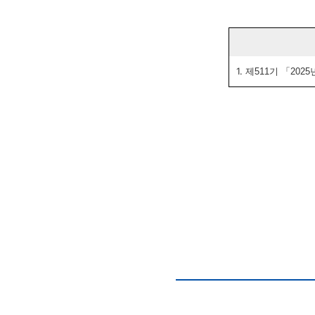
1.
제511기 「202