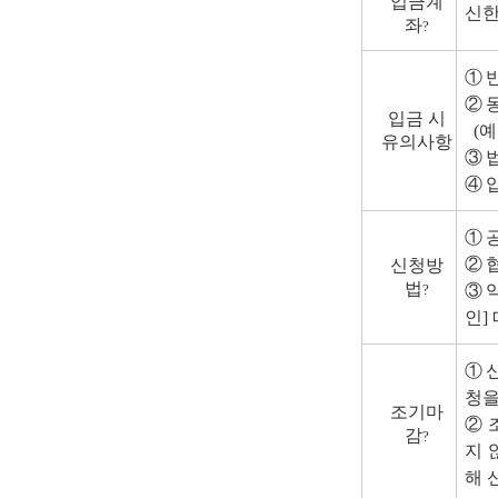
입금계
신한은
좌
?
①
②
입금 시
(
예
유의사항
③
④
①
②
신청방
법
?
③
인]
①
청을
조기마
②
감
?
지 
해 