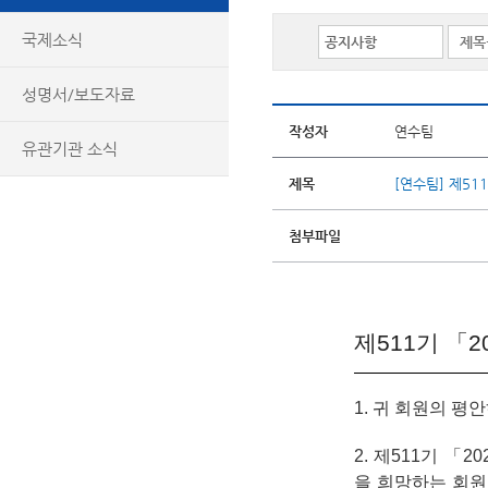
국제소식
성명서/보도자료
작성자
연수팀
유관기관 소식
제목
[연수팀] 제51
첨부파일
제511기 「
1. 귀 회원의 평
2.
제511기 「2
을 희망하는 회원은 