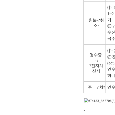
① 
1~
가
환불
·
?
취
소
?
② ?
수신
금주
①
영수증
②
·
?
(edu
?
전자계
연수
산서
하니
주
?
차
연수
?
?