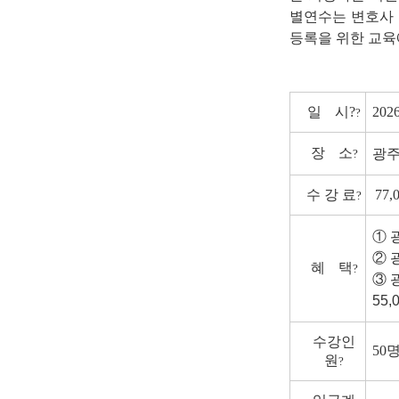
별연수는 변호사 
등록을 위한 교육
일
시
?
2026
?
장
소
광주
?
수 강 료
77,
?
① 
② 
혜
택
?
③ 
55,
수강인
50
원
?