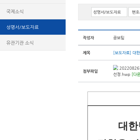
국제소식
성명서/보도자료
작성자
공보팀
유관기관 소식
제목
[보도자료] 대
2022082
첨부파일
선정.hwp
[다운
대한