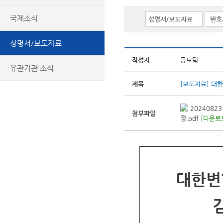
국제소식
성명서/보도자료
작성자
공보팀
유관기관 소식
제목
[보도자료] 대
2024082
첨부파일
정.pdf
[다운로드
대한변