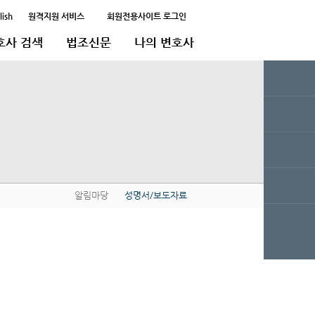
lish
원격지원 서비스
회원전용사이트 로그인
호사 검색
법조신문
나의 변호사
알림마당
성명서/보도자료
QUICK