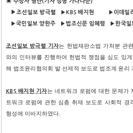
▣
수상자 명단(기자 성명 가나다순)
▶
조선일보 방극렬 ▶KBS 배지현 ▶이데일
▶국민일보 양한주 ▶법조신문 임혜령 ▶한국일
조선일보 방극렬 기자
는 헌법재판소법 가처분 관련
와의 인터뷰를 진행하여 헌법적 쟁점을 심도 있게
해 법조윤리협의회 발 선제적 보도로 법조계 윤리
KBS 배지현 기자
는 네트워크 로펌에 대한 문제가
트워크 로펌에 관한 심층 취재 보도로 사회적 
형성에 이바지하였다.