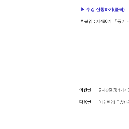
▶ 수강 신청하기(클릭)
# 붙임 : 제480기 「등
이전글
공시송달(징계개시청
다음글
[대한변협] 금융변