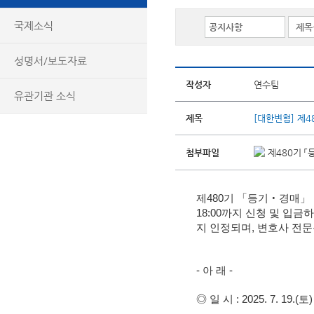
국제소식
성명서/보도자료
작성자
연수팀
유관기관 소식
제목
[대한변협] 제4
첨부파일
제480기 「
제480기 「등기‧경매」 특
18:00까지 신청 및 입
지 인정되며, 변호사 전
- 아 래 -
◎ 일 시 : 2025. 7. 19.(토)