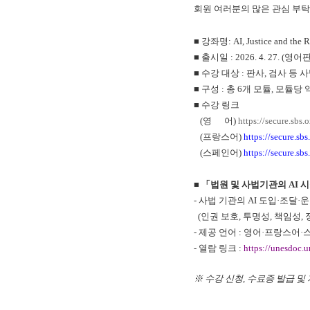
회원 여러분의 많은 관심 부
■
강좌명
: AI, Justice and the 
■
출시일
: 2026. 4. 27. (
영어
■
수강 대상
:
판사
,
검사 등 
■
구성
:
총
6
개 모듈
,
모듈당 
■
수강 링크
(
영
어
)
https://secure.sb
(
프랑스어
)
https://secure.s
(
스페인어
)
https://secure.s
■ 「
법원 및 사법기관의
AI
시
-
사법 기관의
AI
도입
·
조달
·
운
(
인권 보호
,
투명성
,
책임성
,
-
제공 언어
:
영어
·
프랑스어
·
-
열람 링크
:
https://unesdoc.
※
수강 신청
,
수료증 발급 및