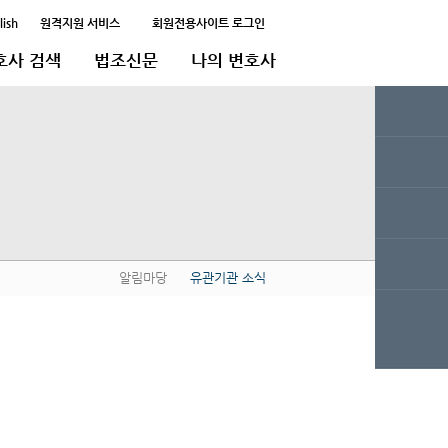
lish
원격지원 서비스
회원전용사이트 로그인
호사 검색
법조신문
나의 변호사
알림마당
유관기관 소식
QUICK