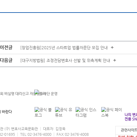
이전글
+
[창업진흥원]2025년 스타트업 법률자문단 모집 안내
다음글
+
[대구지방법원] 조정전담변호사 선발 및 위촉계획 안내
 바란다
나의 변
전용 SN
협회관 (구) 변호사교육문화관 │ 대표자: 김정욱
관련사이트
본 홈페이지
95 │ TEL:02-3476-4000 │ FAX:02-3476-4008