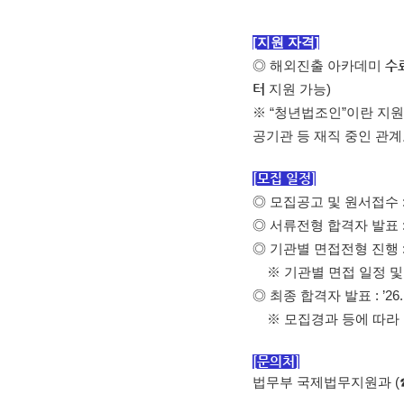
[지원 자격]
◎ 해외진출 아카데미
수
터
지원 가능)
※ “청년법조인”이란 지
공기관 등 재직 중인 관계
[모집 일정]
◎
모집공고 및 원서접수 : ’26
◎
서류전형 합격자 발표 : ’26
◎
기관별 면접전형 진행 : ’26. 
※ 기관별 면접 일정 및 
◎
최종 합격자 발표 : ’26.
※ 모집경과 등에 따라 
[문의처]
법무부 국제법무지원과
(